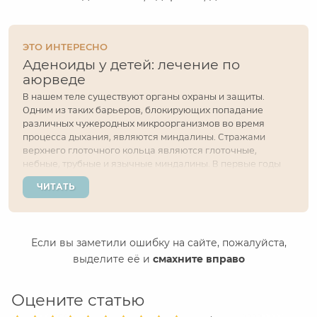
ЭТО ИНТЕРЕСНО
Аденоиды у детей: лечение по
аюрведе
В нашем теле существуют органы охраны и защиты.
Одним из таких барьеров, блокирующих попадание
различных чужеродных микроорганизмов во время
процесса дыхания, являются миндалины. Стражами
верхнего глоточного кольца являются глоточные,
небные, трубные и язычные миндалины. В первые годы
жизни человека активно функционирует глоточная
ЧИТАТЬ
миндалина и по некоторым причинам часто
увеличивается в объеме....
Если вы заметили ошибку на сайте, пожалуйста,
выделите её и
смахните вправо
Оцените статью