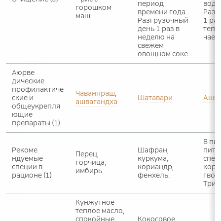
период
водо
горошком
времени года.
Разг
маш
Разгрузочный
1 ра
день 1 раз в
тепл
неделю на
чае.
свежем
овощном соке.
Аюрве
дические
профилактиче
Чаванпраш
,
ские и
Шатавари
Ашва
ашвагандха
общеукрепля
ющие
препараты (1)
В пи
Рекоме
Шафран,
пить
Перец,
ндуемые
куркума,
спец
горчица,
специи в
кориандр,
кори
имбирь
рационе (1)
фенхель.
гвоз
Трика
Кунжутное
теплое масло,
спокойные
Кокосовое