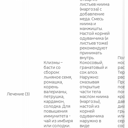
листьев ниима
(маргоза) с
добавление
меда. Смесь
ниима и
манжишты.
Настой корней
одуванчика (и
листьев тоже)
рекомендуют
принимать
внутрь.
Поло
Клизмы –
Кокосовый,
носа
басти со
гранатовый и
раст
сбором:
сок алоэ.
Тера
льняное семя,
Наружно:
рвота
ромашка,
смазывая
Прот
корень
открытые
повы
валерианы,
части тела
пон
Лечение (3)
петрушка,
маслом ниима
кров
кардамон,
(маргозы),
давл
солодка. Для
настой из
диаф
повышения
корней
грыж
иммунитета -
одуванчика
или 
чай из имбиря
наружно в
серд
или солодки.
виде
сосу