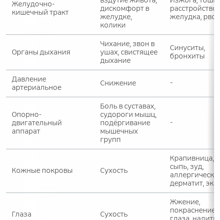
вздутие живота,
Изжога, тошно
Желудочно-
дискомфорт в
расстройство
кишечный тракт
желудке,
желудка, рвот
колики
Чихание, звон в
Синуситы,
Органы дыхания
ушах, свистящее
бронхиты
дыхание
Давление
Снижение
-
артериальное
Боль в суставах,
Опорно-
судороги мышц,
двигательный
подёргивание
-
аппарат
мышечных
групп
Крапивница,
сыпь, зуд,
Кожные покровы
Сухость
аллергически
дерматит, экз
Жжение,
покраснение;
Глаза
Сухость
глаза, налиты