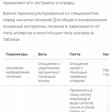
применяют его экстракты и отвары.
Важно проконсультироваться со специалистом
перед началом лечения! Для общего ознакомления
основные алгоритмы лечения в зависимости от
типа аллергии и конституции тела указаны в
таблице.
Параметры
Вата
Питта
Капх
Очищение и
Очищение
Основное
укрепление
крови с
Пром
направление
организма с
помощью
горл
лечения
помощью
травяных
клизм.
отваров
Принимать в
пищу кинзу,
кориандр в
виде салатов,
смузи и соков.
Отвар из