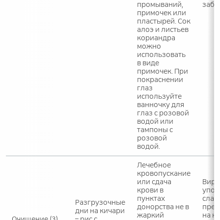
промываний,
забо
примочек или
пластырей. Сок
алоэ и листьев
кориандра
можно
использовать
в виде
примочек. При
покраснении
глаз
используйте
ванночку для
глаз с розовой
водой или
тампоны с
розовой
водой.
Лечебное
кровопускание
или сдача
Вире
крови в
упот
пунктах
слаб
Разгрузочные
донорства не в
преп
дни на кичари
жаркий
на н
Очищение (3)
– рис с