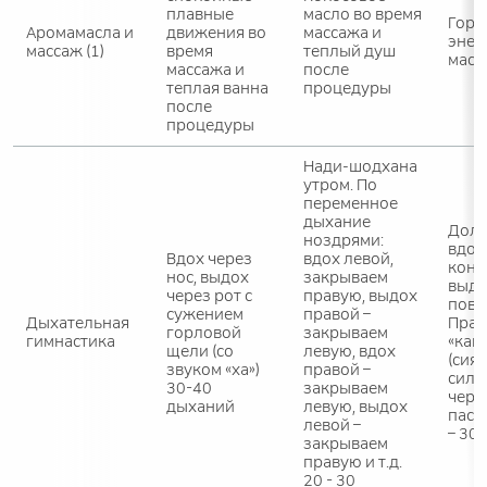
плавные
масло во время
Горч
Аромамасла и
движения во
массажа и
энер
массаж (1)
время
теплый душ
масс
массажа и
после
теплая ванна
процедуры
после
процедуры
Нади-шодхана
утром. По
переменное
дыхание
Долг
ноздрями:
вдох
Вдох через
вдох левой,
конц
нос, выдох
закрываем
выдо
через рот с
правую, выдох
повт
сужением
правой –
Дыхательная
Прак
горловой
закрываем
гимнастика
«кап
щели (со
левую, вдох
(сия
звуком «ха»)
правой –
силь
30-40
закрываем
через
дыханий
левую, выдох
пасс
левой –
– 30 
закрываем
правую и т.д.
20 - 30