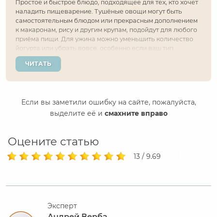
Простое и быстрое блюдо, подходящее для тех, кто хочет
наладить пищеварение. Тушёные овощи могут быть
самостоятельным блюдом или прекрасным дополнением
к макаронам, рису и другим крупам, подойдут для любого
приёма пищи. Для ужина можно уменьшить количество
йогурта или убрать вовсе, особенно если ваш тип
конституции с преобладанием капха-доши. Пройти тест и
ЧИТАТЬ
определить свою...
Если вы заметили ошибку на сайте, пожалуйста,
выделите её и
смахните вправо
Оцените статью
13 / 9.69
Эксперт
Андрей Верба