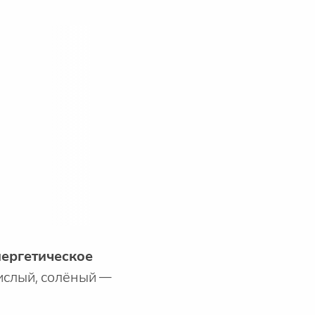
нергетическое
кислый, солёный —