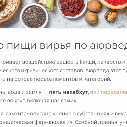
о пищи вирья по аюрве
ивает воздействие веществ (пищи, лекарств и т.
ического и физического составов. Аюрведа этот 
ть на основе первоэлементов и категорий.
нь, вода и земля —
пять махабхут
, или
первоэле
сё вокруг, включая нас самих.
я-самхите» описано учение о субстанциях и вку
ведическая фармакология. Основой дравьягун