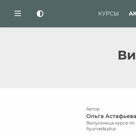
КУРСЫ
А
Ви
Автор
Ольга Астафьев
Выпускница курса п
Ayurveda.plus