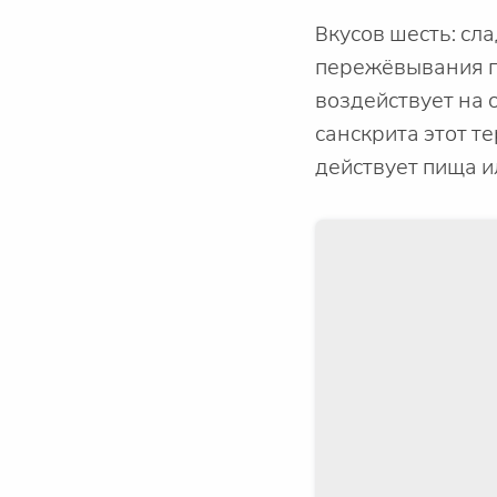
Вкусов шесть: сла
пережёвывания пи
воздействует на 
санскрита этот т
действует пища и