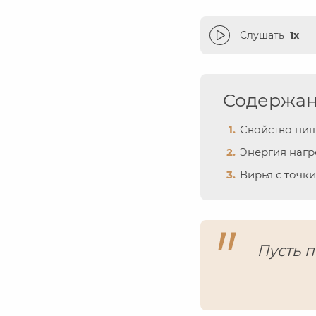
Слушать
1x
Содержа
Свойство пищ
Энергия нагр
Вирья с точк
Пусть п