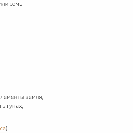
 или семь
элементы земля,
 в гунах,
са
).