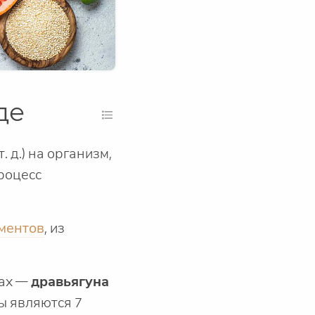
де
 д.) на организм,
процесс
ментов
, из
сах —
дравьягуна
ы являются 7