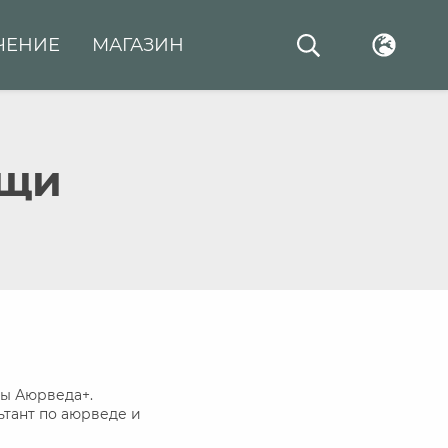
ЧЕНИЕ
МАГАЗИН
ищи
ы Аюрведа+.
тант по аюрведе и