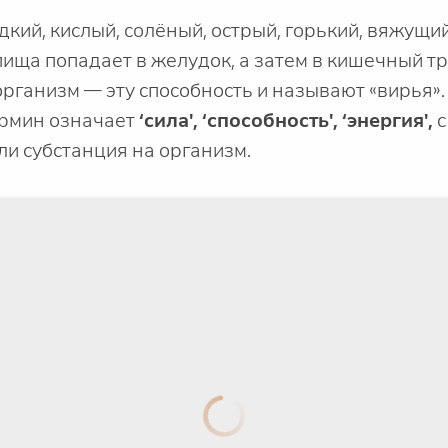
дкий, кислый, солёный, острый, горький, вяжущи
ща попадает в желудок, а затем в кишечный тра
организм — эту способность и называют «вирья».
ермин означает
‘сила', ‘способность', ‘энергия',
с
ли субстанция на организм.