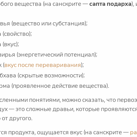
бого вещества (на санскрите —
сапта подарха
),
вья (вещество или субстанция);
 (свойство);
(вкус);
вирья (энергетический потенциал);
 (
вкус после переваривания
);
бхава (скрытые возможности);
рма (проявленное действие вещества).
ленными понятиями, можно сказать, что перво
здух — это сложные дравьи, которые проявляются
от другого.
тся продукта, ощущается вкус (на санскрите —
ра