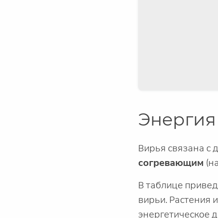
Энергия
Вирья связана с
согревающим
(н
В таблице привед
вирьи. Растения 
энергетическое д