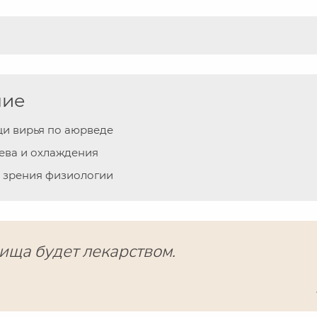
ние
и вирья по аюрведе
ева и охлаждения
и зрения физиологии
ища будет лекарством.