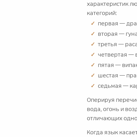
характеристик лю
категорий:
первая — дра
вторая — гуна
третья — раса 
четвертая — 
пятая — випак
шестая — пра
седьмая — ка
Оперируя перечис
вода, огонь и во
отличающих одно 
Когда язык касае