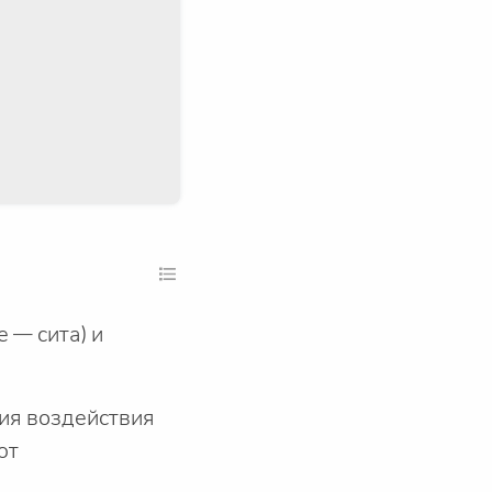
е — сита) и
ия воздействия
ют