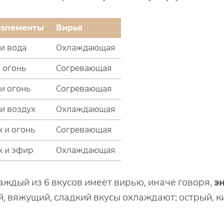
оэлементы
Вирья
и вода
Охлаждающая
 огонь
Согревающая
и огонь
Согревающая
 и воздух
Охлаждающая
 и огонь
Согревающая
х и эфир
Охлаждающая
каждый из 6 вкусов имеет вирью, иначе говоря,
э
ий, вяжущий, сладкий вкусы охлаждают; острый, 