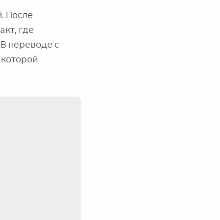
й. После
кт, где
 В переводе с
 которой