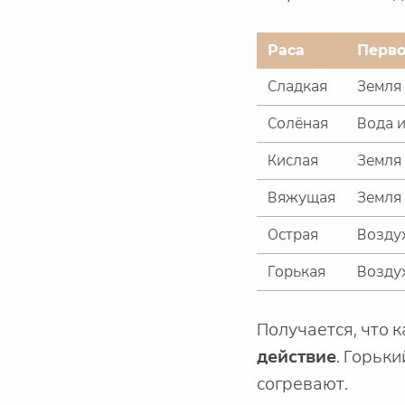
Раса
Перв
Сладкая
Земля 
Солёная
Вода и
Кислая
Земля 
Вяжущая
Земля
Острая
Воздух
Горькая
Возду
Получается, что 
действие
. Горьк
согревают.