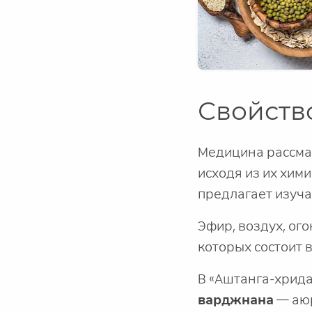
Свойств
Медицина рассматр
исходя из их хим
предлагает изуча
Эфир, воздух, ого
которых состоит в
В «Аштанга-хрида
варджнана
— аюр