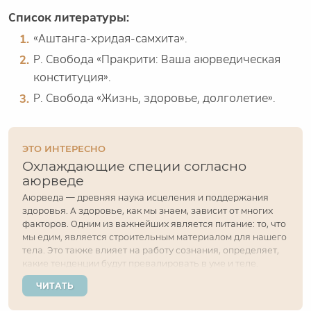
Список литературы:
«Аштанга-хридая-самхита».
Р. Свобода «Пракрити: Ваша аюрведическая
конституция».
Р. Свобода «Жизнь, здоровье, долголетие».
ЭТО ИНТЕРЕСНО
Охлаждающие специи согласно
аюрведе
Аюрведа — древняя наука исцеления и поддержания
здоровья. А здоровье, как мы знаем, зависит от многих
факторов. Одним из важнейших является питание: то, что
мы едим, является строительным материалом для нашего
тела. Это также влияет на работу сознания, определяет,
какие тенденции будут превалировать в уме и теле.
Человек всегда стремился потреблять не только сытную
ЧИТАТЬ
и здоровую, но ещё и вкусную...