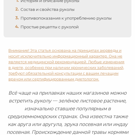
История и описание руколы
Состав и свойства руколы
Противопоказания к употреблению руколы
Простые рецепты с руколой
Внимание! Эта статья основана на принципах аюрведы и
носит исключительно информационный характер. Она не
является медицинской рекомендацией. Любые изменения
в диете, особенно при наличии хронических заболеваний,
требуют обязательной консультации с вашим лечащим
врачом или сертифицированным диетологом.
Всё чаще на прилавках наших магазинов можно
встретить руколу — зелёное листовое растение,
изначально ставшее популярным в
средиземноморских странах. Она известна также
как аруга или аругула, эрука посевная или индау
посевная. Происхождение данной травы корнями