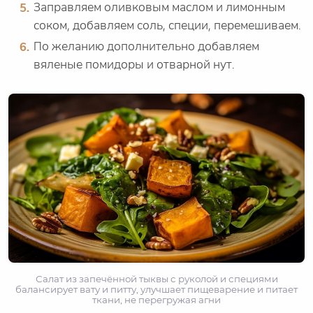
Заправляем оливковым маслом и лимонным
соком, добавляем соль, специи, перемешиваем.
По желанию дополнительно добавляем
вяленые помидоры и отварной нут.
Салат из запечённой тыквы с руколой и специями
балансирует вату и питту, улучшает пищеварение и питает
ткани, не перегружая агни