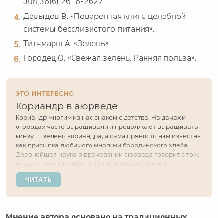
Jun;36(6):2616-2627.
Давыдов В. «Поваренная книга целебной
системы бесслизистого питания».
Титчмарш А. «Зелень».
Городец О. «Свежая зелень. Ранняя польза».
ЭТО ИНТЕРЕСНО
Кориандр в аюрведе
Кориандр многим из нас знаком с детства. На дачах и
огородах часто выращивали и продолжают выращивать
кинзу — зелень кориандра, а сама пряность нам известна
как присыпка любимого многими бородинского хлеба.
Древнейшая наука о врачевании аюрведа говорит о том,
что для лечения заболеваний человек должен
использовать те травы и растения, которые произрастают
ЧИТАТЬ
рядом с ним. Кориандр как раз является...
Мнение автора основано на традиционных