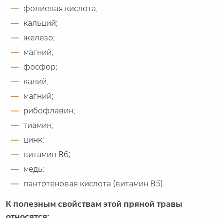
фолиевая кислота;
кальций;
железо;
магний;
фосфор;
калий;
магний;
рибофлавин;
тиамин;
цинк;
витамин B6;
медь;
пантотеновая кислота (витамин B5).
К полезным свойствам этой пряной травы
относятся: