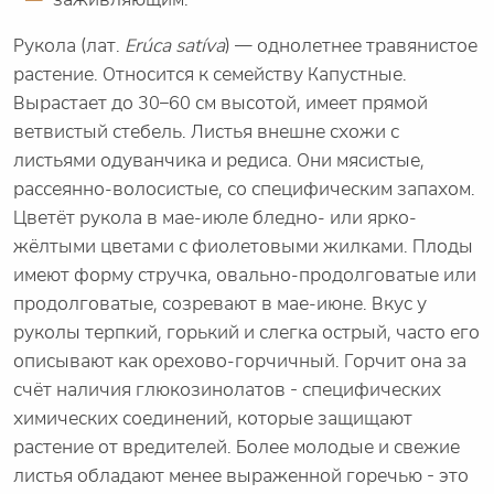
Рукола (лат.
Erúca satíva
) — однолетнее травянистое
растение. Относится к семейству Капустные.
Вырастает до 30–60 см высотой, имеет прямой
ветвистый стебель. Листья внешне схожи с
листьями одуванчика и редиса. Они мясистые,
рассеянно-волосистые, со специфическим запахом.
Цветёт рукола в мае-июле бледно- или ярко-
жёлтыми цветами с фиолетовыми жилками. Плоды
имеют форму стручка, овально-продолговатые или
продолговатые, созревают в мае-июне. Вкус у
руколы терпкий, горький и слегка острый, часто его
описывают как орехово-горчичный. Горчит она за
счёт наличия глюкозинолатов - специфических
химических соединений, которые защищают
растение от вредителей. Более молодые и свежие
листья обладают менее выраженной горечью - это