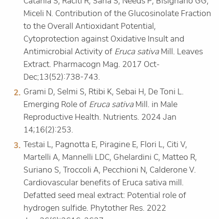
Catania S, Raciti R, Saha S, Needs P, Bisignano GG,
Miceli N. Contribution of the Glucosinolate Fraction
to the Overall Antioxidant Potential,
Cytoprotection against Oxidative Insult and
Antimicrobial Activity of
Eruca sativa
Mill. Leaves
Extract. Pharmacogn Mag. 2017 Oct-
Dec;13(52):738-743.
Grami D, Selmi S, Rtibi K, Sebai H, De Toni L.
Emerging Role of
Eruca sativa
Mill. in Male
Reproductive Health. Nutrients. 2024 Jan
14;16(2):253.
Testai L, Pagnotta E, Piragine E, Flori L, Citi V,
Martelli A, Mannelli LDC, Ghelardini C, Matteo R,
Suriano S, Troccoli A, Pecchioni N, Calderone V.
Cardiovascular benefits of Eruca sativa mill.
Defatted seed meal extract: Potential role of
hydrogen sulfide. Phytother Res. 2022