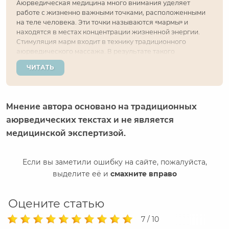
Аюрведическая медицина много внимания уделяет
работе с жизненно важными точками, расположенными
на теле человека. Эти точки называются «мармы» и
находятся в местах концентрации жизненной энергии.
Стимуляция марм входит в технику традиционного
аюрведического массажа. В результате такого
воздействия улучшается физическое и эмоциональное
ЧИТАТЬ
состояние, приходят в баланс доши и появляется
возможность...
Мнение автора основано на традиционных
аюрведических текстах и не является
медицинской экспертизой.
Если вы заметили ошибку на сайте, пожалуйста,
выделите её и
смахните вправо
Оцените статью
7 / 10