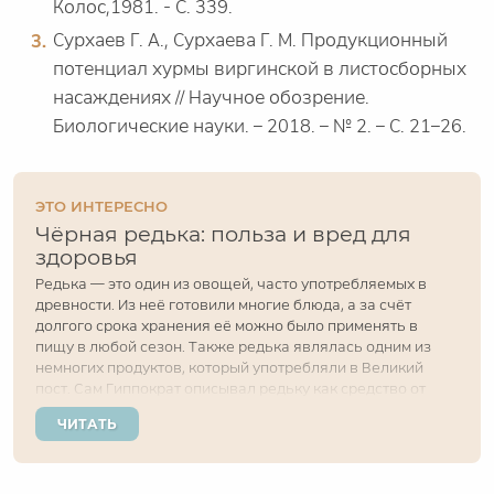
Колос,1981. - С. 339.
Сурхаев Г. А., Сурхаева Г. М. Продукционный
потенциал хурмы виргинской в листосборных
насаждениях // Научное обозрение.
Биологические науки. – 2018. – № 2. – С. 21–26.
ЭТО ИНТЕРЕСНО
Чёрная редька: польза и вред для
здоровья
Редька — это один из овощей, часто употребляемых в
древности. Из неё готовили многие блюда, а за счёт
долгого срока хранения её можно было применять в
пищу в любой сезон. Также редька являлась одним из
немногих продуктов, который употребляли в Великий
пост. Сам Гиппократ описывал редьку как средство от
лёгочных заболеваний. А в нынешнее время она
ЧИТАТЬ
используется не только от кашля, но и в качестве...