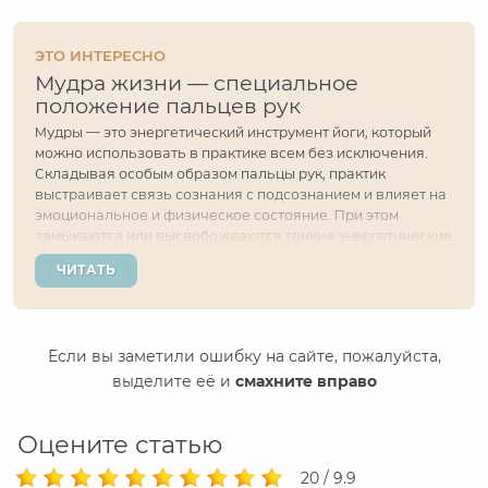
ЭТО ИНТЕРЕСНО
Мудра жизни — специальное
положение пальцев рук
Мудры — это энергетический инструмент йоги, который
можно использовать в практике всем без исключения.
Складывая особым образом пальцы рук, практик
выстраивает связь сознания с подсознанием и влияет на
эмоциональное и физическое состояние. При этом
замыкаются или высвобождаются тонкие энергетические
каналы, тем самым перенаправляя потоки жизненной
ЧИТАТЬ
силы в организме. Есть множество разнообразных...
Если вы заметили ошибку на сайте, пожалуйста,
выделите её и
смахните вправо
Оцените статью
20 / 9.9