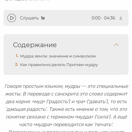
Слушать
1x
0:00
·
04:36
Содержание
Мудра земли: значение и символизм
Как правильно делать Притхви-мудру
Говоря простым языком, мудры — это специальные
жесты. В переводе с санскрита это слово содержит
два корня: «муд» (‘радость’) и «ра» (‘давать’), то есть
‘дающая радость’. Также есть мнение о том, что это
понятие связано с термином «мудда» (‘сила’). А ещё
часто «мудра» переводится как ‘печать’.