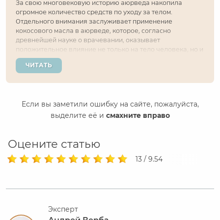
За свою многовековую историю аюрведа накопила
огромное количество средств по уходу за телом.
Отдельного внимания заслуживает применение
кокосового масла в аюрведе, которое, согласно
древнейшей науке о врачевании, оказывает
положительное влияние не только на тело человека, но и
на его душу. Может ли кокосовое масло излечить недуги,
ЧИТАТЬ
и если да, то какие? Как применять продукт, получивший
название...
Если вы заметили ошибку на сайте, пожалуйста,
выделите её и
смахните вправо
Оцените статью
13 / 9.54
Эксперт