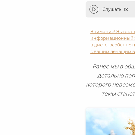
Слушать
1x
Внимание! Эта ста
информационный х
в диете, особенно
с вашим лечащим 
Ранее мы в об
детально пог
которого невозмо
темы стане