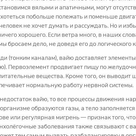
 становимся вялыми и апатичными, могут отсутст
 хотеться побольше полежать и поменьше двига
человек не хочет думать и рассуждать. Но и избы
ничего хорошего. Если ветра много, в наших слов
мы бросаем дело, не доведя его до логического 
ди (тонким каналам), вайю доставляет элементы
ню). Первоэлемент продвигает пищу по желудоч
 питательные вещества. Кроме того, он выводит 
печивает нормальную работу нервной системы.
 недостаток вайю, то все процессы движения на
 организме образуются газы, а тело заполняется 
ове или регулярная мигрень — признак того, что 
ронхолёгочные заболевания также связывают с в
может тем самым вызвать разбалансировку в орг