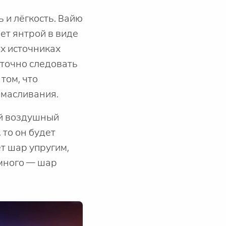
 и лёгкость. Вайю
ает янтрой в виде
ых источниках
аточно следовать
том, что
омасливания.
ый воздушный
 то он будет
т шар упругим,
 много — шар