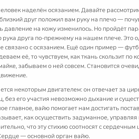
еловек наделён осязанием. Давайте рассмотрим
 близкий друг положил вам руку на плечо — почу
дь давление на кожу изменилось. Но пройдёт пар
то рука друга по-прежнему на нашем плече. Это 
ие связано с осязанием. Ещё один пример — фут
деваем её, то чувствуем, как ткань скользит по к
майке, забываем о ней совсем. Становится очеви
движение.
яется некоторым двигателем: он отвечает за ци
, без его участия невозможно дыхание и сущес
мое главное, вайю помогает нам достигать поста
зывает, как осуществить задуманное, управляя 
ительно, что эту стихию соотносят с сердечным
Сердце — основной орган вайю.