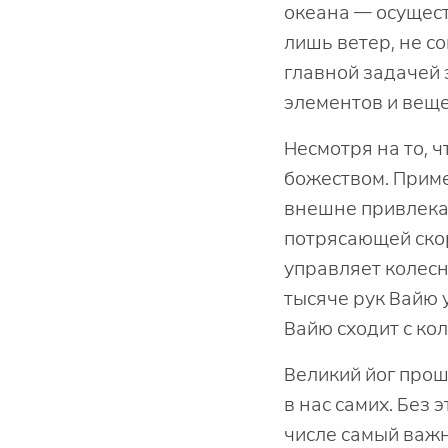
океана — осущест
лишь ветер, не с
главной задачей 
элементов и веще
Несмотря на то, 
божеством. Приме
внешне привлекат
потрясающей скор
управляет колесн
тысяче рук Вайю 
Вайю сходит с ко
Великий йог прош
в нас самих. Без
числе самый важ