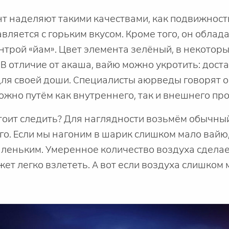
т наделяют такими качествами, как подвижность
вляется с горьким вкусом. Кроме того, он облад
нтрой «йам». Цвет элемента зелёный, в некотор
 В отличие от акаша, вайю можно укротить: дост
я своей доши. Специалисты аюрведы говорят о 
ожно путём как внутреннего, так и внешнего пр
стоит следить? Для наглядности возьмём обычн
го. Если мы нагоним в шарик слишком мало вайю,
леньким. Умеренное количество воздуха сделае
жет легко взлететь. А вот если воздуха слишком