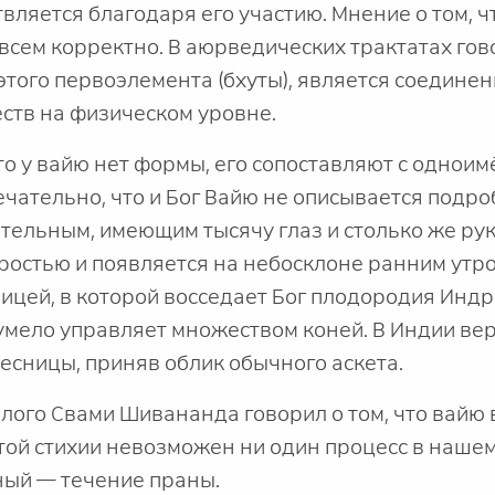
вляется благодаря его участию. Мнение о том, ч
овсем корректно. В аюрведических трактатах гово
этого первоэлемента (бхуты), является соедине
ств на физическом уровне.
что у вайю нет формы, его сопоставляют с однои
чательно, что и Бог Вайю не описывается подро
ельным, имеющим тысячу глаз и столько же рук
остью и появляется на небосклоне ранним утр
ицей, в которой восседает Бог плодородия Индр
умело управляет множеством коней. В Индии вер
лесницы, приняв облик обычного аскета.
лого Свами Шивананда говорил о том, что вайю
 этой стихии невозможен ни один процесс в нашем
ный — течение праны.