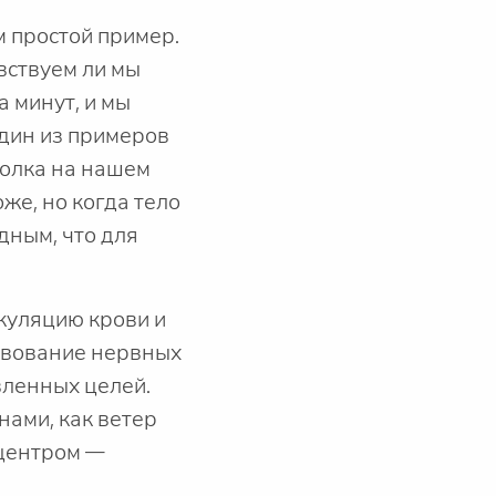
 простой пример.
вствуем ли мы
а минут, и мы
один из примеров
болка на нашем
оже, но когда тело
дным, что для
ркуляцию крови и
твование нервных
вленных целей.
нами, как ветер
 центром —