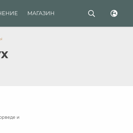
ЧЕНИЕ
МАГАЗИН
ы
ух
юрведе и