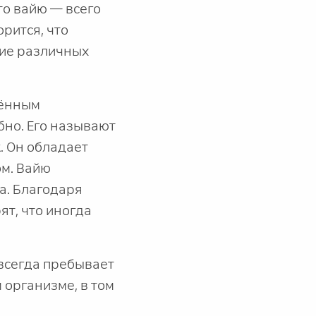
то вайю — всего
рится, что
ние различных
мённым
бно. Его называют
. Он обладает
ом. Вайю
а. Благодаря
ят, что иногда
 всегда пребывает
 организме, в том