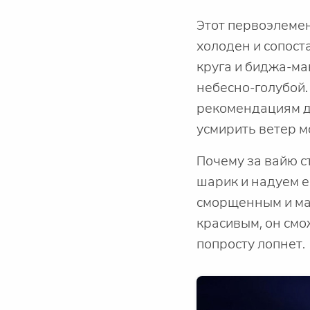
Этот первоэлемен
холоден и сопоста
круга и биджа-ма
небесно-голубой.
рекомендациям дл
усмирить ветер м
Почему за вайю 
шарик и надуем е
сморщенным и ма
красивым, он смо
попросту лопнет.