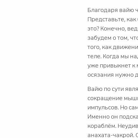
Благодаря вайю ч
Представьте, как
это? Конечно, ве
забудем о том, ч
того, как движен
теле. Когда мы на
уже привыкнет к 
осязания нужно 
Вайю по сути явл
сокращение мышц
импульсов. Но са
Именно он подска
кораблём. Неудив
анахата-чакрой. 