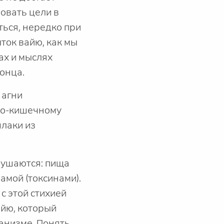
вовать цели в
ться, нередко при
ток вайю, как мы
ах и мыслях
конца.
 агни
но-кишечному
шлаки из
рушаются: пища
амой (токсинами).
с этой стихией
айю, который
анизме. Понять,