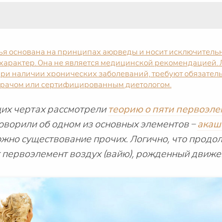
тья основана на принципах аюрведы и носит исключитель
арактер. Она не является медицинской рекомендацией.
 при наличии хронических заболеваний, требуют обязате
врачом или сертифицированным диетологом.
щих чертах рассмотрели
теорию о пяти первоэле
оворили об одном из основных элементов –
акаш
жно существование прочих. Логично, что прод
т первоэлемент воздух (вайю), рожденный движе