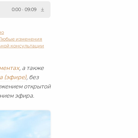
0:00
·
09:09
но
 Любые изменения
льной консультации
ментах
, а также
а (эфире)
, без
олжением открытой
нием эфира.