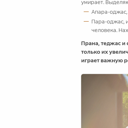
умирает. Выделяю
Апара-оджас, 
Пара-оджас, 
человека. Нах
Прана, теджас и
только их увели
играет важную р