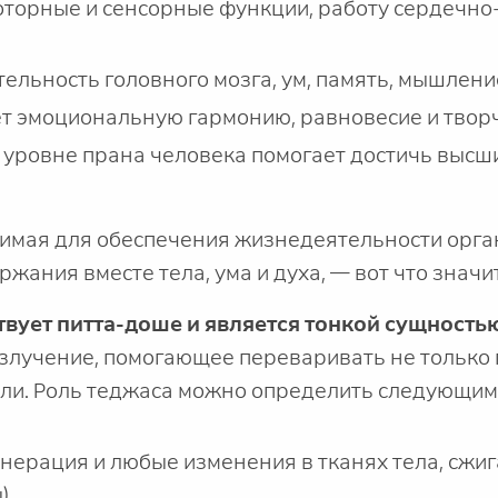
оторные и сенсорные функции, работу сердечно
ельность головного мозга, ум, память, мышлени
 эмоциональную гармонию, равновесие и творч
 уровне прана человека помогает достичь высш
димая для обеспечения жизнедеятельности орга
жания вместе тела, ума и духа, — вот что значи
твует питта-доше и является тонкой сущностью
злучение, помогающее переваривать не только 
сли. Роль теджаса можно определить следующи
енерация и любые изменения в тканях тела, сжи
).