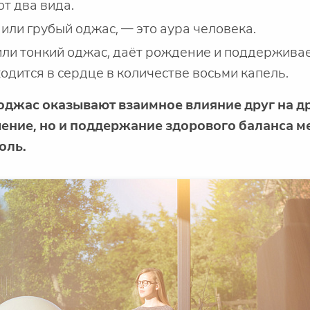
т два вида.
или грубый оджас, — это аура человека.
или тонкий оджас, даёт рождение и поддержива
одится в сердце в количестве восьми капель.
 оджас оказывают взаимное влияние друг на др
чение, но и поддержание здорового баланса 
оль.