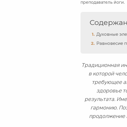
преподаватель йоги.
Содержа
Духовные эл
Равновесие п
Традиционная ин
в которой чел
требующее ан
здоровье т
результата. Име
гармонию. Поэ
продолжение в