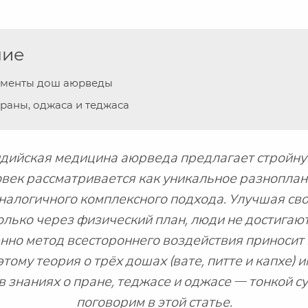
ние
ементы дош аюрведы
раны, оджаса и теджаса
дийская медицина аюрведа предлагает стройную
овек рассматривается как уникальное разноплан
алогичного комплексного подхода. Улучшая сво
олько через физический план, люди не достигаю
нно метод всестороннего воздействия приносит
тому теория о трёх дошах (вате, питте и капхе) 
 знаниях о пране, теджасе и оджасе — тонкой сут
поговорим в этой статье.