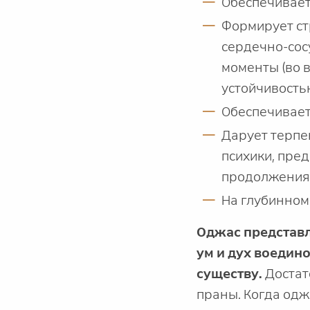
Обеспечивает
Формирует ст
сердечно-сос
моменты (во в
устойчивость
Обеспечивает
Дарует терпе
психики, пред
продолжения 
На глубинном
Оджас представля
ум и дух воедин
существу.
Достат
праны. Когда одж