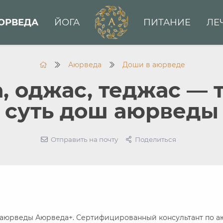
ЮРВЕДА
ЙОГА
ПИТАНИЕ
ЛЕ
Аюрведа
Доши в аюрведе
, оджас, теджас — 
суть дош аюрведы
Отправить на почту
Поделиться
аюрведы Аюрведа+. Сертифицированный консультант по а