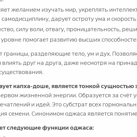
яет желанием изучать мир, укреплять интелле
и самодисциплину, дарует остроту ума и скорост
тво, силу воли, отвагу, проницательность, реш
 уровне помогает развитию высших способносте
 границы, разделяющие тело, ум и дух. Позволяе
 влиять друг на друга, даже несмотря на прина
существования.
вует капха-доше, является тонкой сущностью 
ервом жизненной энергии. Образуется за счёт 
чатлений и идей. Это субстрат всех гормональн
ция семени. Синонимом оджаса является понятие 
ет следующие функции оджаса: