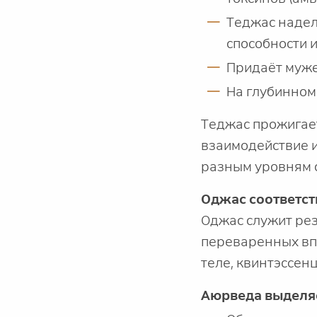
Теджас надел
способности 
Придаёт мужес
На глубинном
Теджас прожигает
взаимодействие и
разным уровням 
Оджас соответст
Оджас служит рез
переваренных впе
теле, квинтэссен
Аюрведа выделя