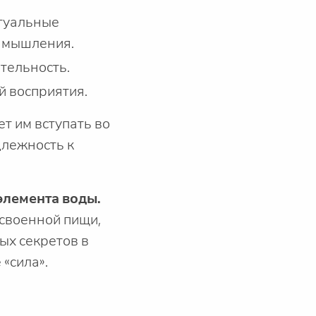
ктуальные
ь мышления.
ительность.
й восприятия.
т им вступать во
длежность к
элемента воды.
усвоенной пищи,
ых секретов в
«сила».