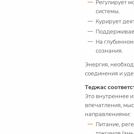
Регулирует м
системы.
Курирует деят
Поддерживает
На глубинном
сознания.
Энергия, необхо
соединения и удер
Теджас соответс
Это внутреннее и
впечатления, мы
направлениями:
Питание, рег
токсинов (амы