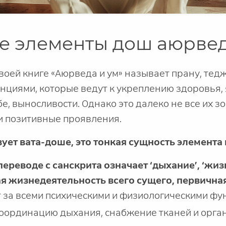
е элементы дош аюрве
воей книге «Аюрведа и ум» называет прану, тед
циями, которые ведут к укреплению здоровья, 
бе, выносливости. Однако это далеко не все их з
и позитивные проявления.
ует вата-доше, это тонкая сущность элемента 
переводе с санскрита означает ‘дыхание’, ‘жизн
 жизнедеятельность всего сущего, первична
 за всеми психическими и физиологическими фу
координацию дыхания, снабжение тканей и орга