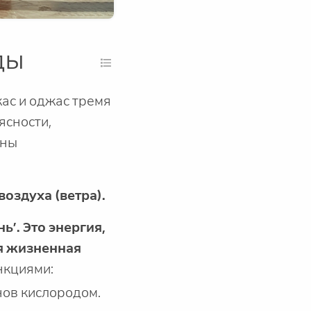
ды
жас и оджас тремя
ясности,
оны
воздуха (ветра).
ь’. Это энергия,
я жизненная
нкциями:
нов кислородом.