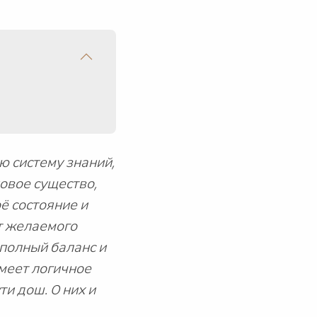
 систему знаний,
овое существо,
ё состояние и
т желаемого
 полный баланс и
имеет логичное
и дош. О них и