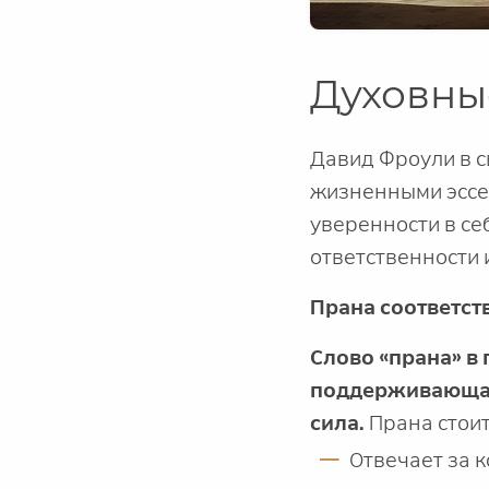
Духовны
Давид Фроули в с
жизненными эссен
уверенности в се
ответственности 
Прана соответств
Слово «прана» в 
поддерживающая
сила.
Прана стоит
Отвечает за 