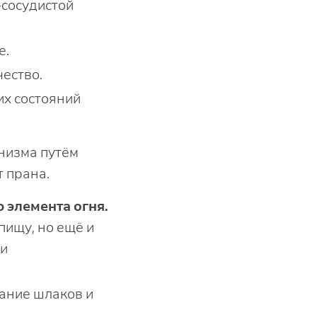
-сосудистой
е.
ество.
их состояний
низма путём
т прана.
 элемента огня.
пищу, но ещё и
ми
гание шлаков и