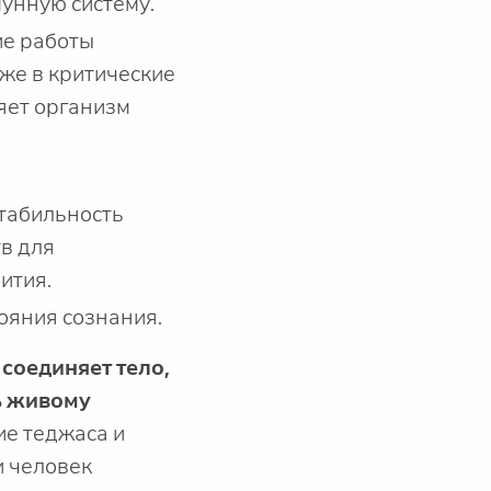
унную систему.
ие работы
же в критические
ляет организм
стабильность
тв для
ития.
ояния сознания.
 соединяет тело,
ть живому
е теджаса и
и человек