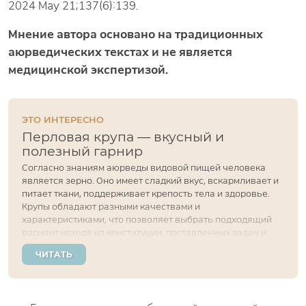
2024 May 21;137(6):139.
Мнение автора основано на традиционных
аюрведических текстах и не является
медицинской экспертизой.
ЭТО ИНТЕРЕСНО
Перловая крупа — вкусный и
полезный гарнир
Согласно знаниям аюрведы видовой пищей человека
является зерно. Оно имеет сладкий вкус, вскармливает и
питает ткани, поддерживает крепость тела и здоровье.
Крупы обладают разными качествами и
характеристиками, что позволяет выбрать подходящий
вариант исходя из конституции, поставленных задач и
вкусовых предпочтений. В этой статье поговорим о
ЧИТАТЬ
растении ячмень и о перловке — крупе, получаемой из...