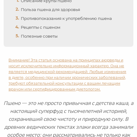
Описание крупы пшено
Польза пшена для здоровья
Противопоказания к употреблению пшена
Рецепты с пшеном
Полезные советы
Внимание! Эта статья основана на принципах аюрведы и
носит исключительно информационный характер. Она не
является медицинской рекомендацией. Любые изменения
в диете, особенно при наличии хронических заболеваний,
требуют обязательной консультации с вашим лечащим
врачом или сертифицированным диетологом.
Пшено — это не просто привычная с детства каша, а
настоящий суперфуд с тысячелетней историей,
сохранивший свою чистоту и природную силу. В
древних ведических текстах злаки всегда занимали
особое место: они рассматривались не только как