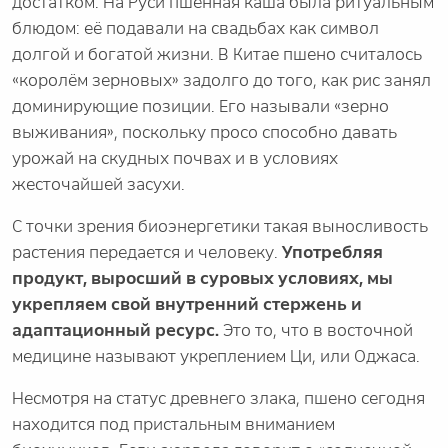
достатком. На Руси пшённая каша была ритуальным
блюдом: её подавали на свадьбах как символ
долгой и богатой жизни. В Китае пшено считалось
«королём зерновых» задолго до того, как рис занял
доминирующие позиции. Его называли «зерно
выживания», поскольку просо способно давать
урожай на скудных почвах и в условиях
жесточайшей засухи.
С точки зрения биоэнергетики такая выносливость
растения передается и человеку.
Употребляя
продукт, выросший в суровых условиях, мы
укрепляем свой
внутренний стержень и
адаптационный ресурс.
Это то, что в восточной
медицине называют укреплением Ци, или Оджаса.
Несмотря на статус древнего злака, пшено сегодня
находится под пристальным вниманием