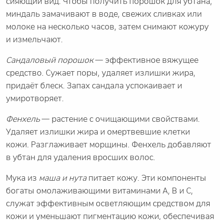
сияющий вид. Чтобы получить порошок для убтана,
миндаль замачивают в воде, свежих сливках или
молоке на несколько часов, затем снимают кожуру
и измельчают.
Сандаловый порошок
— эффективное вяжущее
средство. Сужает поры, удаляет излишки жира,
придаёт блеск. Запах сандала успокаивает и
умиротворяет.
Фенхель
— растение с очищающими свойствами.
Удаляет излишки жира и омертвевшие клетки
кожи. Разглаживает морщины. Фенхель добавляют
в убтан для удаления вросших волос.
Мука из
маша и нута
питает кожу. Эти компоненты
богаты омолаживающими витаминами A, B и C,
служат эффективным осветляющим средством для
кожи и уменьшают пигментацию кожи, обеспечивая